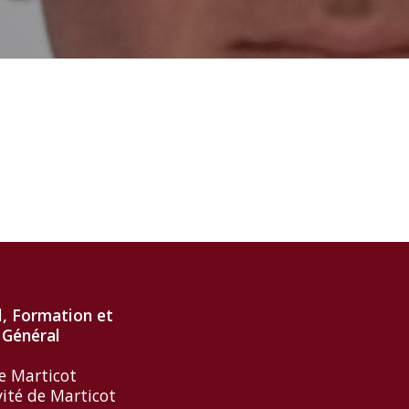
l, Formation et
 Général
e Marticot
vité de Marticot