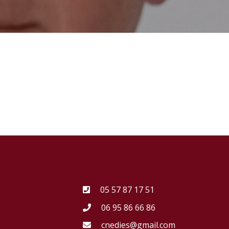
05 57 87 17 51
06 95 86 66 86
cnedies@gmail.com