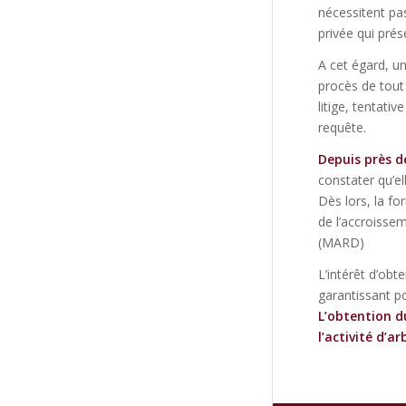
nécessitent pas
privée qui prés
A cet égard, un
procès de tout
litige, tentati
requête.
Depuis près d
constater qu’e
Dès lors, la fo
de l’accroissem
(MARD)
L’intérêt d’obte
garantissant p
L’obtention d
l’activité d’ar