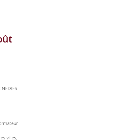
oût
a CNEDIES
formateur
s villes,