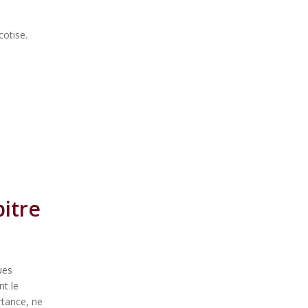
cotise.
bitre
ues
nt le
rtance, ne