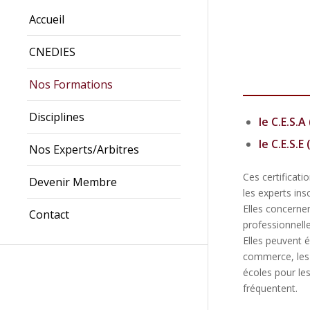
Accueil
CNEDIES
Nos Formations
Disciplines
le C.E.S.A
le C.E.S.E
Nos Experts/Arbitres
Ces certificati
Devenir Membre
les experts inscr
Elles concernen
Contact
professionnelle
Elles peuvent é
commerce, les t
écoles pour les
fréquentent.