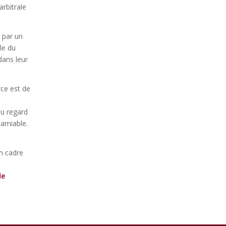
arbitrale
s par un
le du
dans leur
rce est de
au regard
 amiable.
un cadre
de