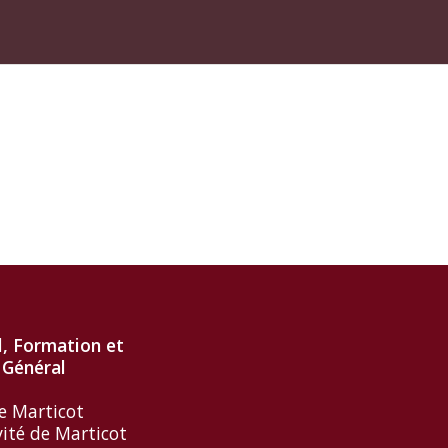
l, Formation et
 Général
e Marticot
vité de Marticot