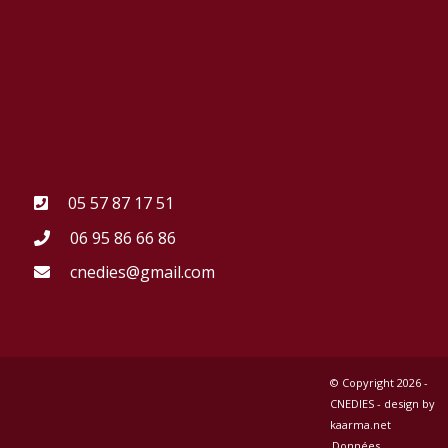
05 57 87 17 51
06 95 86 66 86
cnedies@gmail.com
© Copyright
2026 -
CNEDIES -
design by
kaarma.net
Données