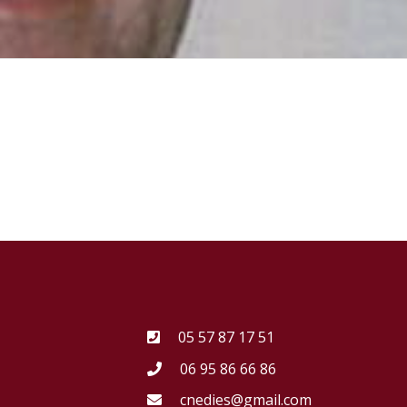
05 57 87 17 51
06 95 86 66 86
cnedies@gmail.com