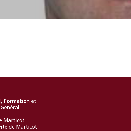
l, Formation et
 Général
e Marticot
vité de Marticot