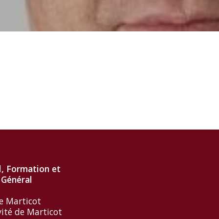
l, Formation et
 Général
e Marticot
vité de Marticot