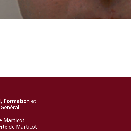
l, Formation et
 Général
e Marticot
vité de Marticot